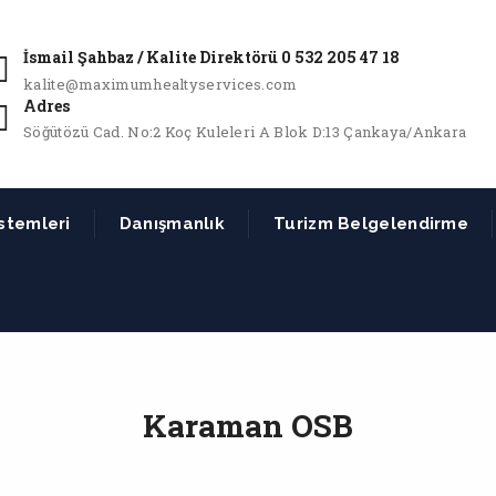
İsmail Şahbaz / Kalite Direktörü 0 532 205 47 18
kalite@maximumhealtyservices.com
Adres
Söğütözü Cad. No:2 Koç Kuleleri A Blok D:13 Çankaya/Ankara
stemleri
Danışmanlık
Turizm Belgelendirme
Karaman OSB