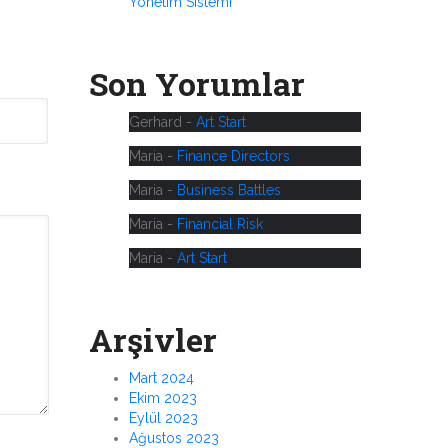
Yönetim Sistemi
Son Yorumlar
Gerhard
-
Art Start
Maria
-
Finance Directors
Maria
-
Business Battles
Maria
-
Financial Risk
Maria
-
Art Start
Arşivler
Mart 2024
Ekim 2023
Eylül 2023
Ağustos 2023