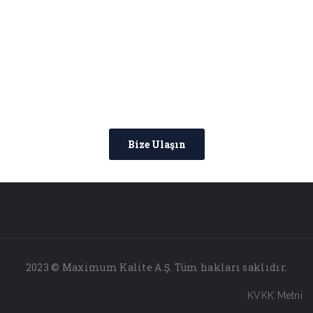
Detaylı Bilgi Almak İçin Bize
Ulaşın
Bize Ulaşın
2023 © Maximum Kalite A.Ş. Tüm hakları saklıdır.
KVKK Metni