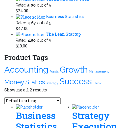
Rated
5.00
out of 5
$
24.00
Business Statistics
Rated
4.67
out of 5
$
47.00
The Lean Startup
Rated
4.50
out of 5
$
19.00
Product Tags
Accounting
Growth
Funds
Management
Success
Money
Statics
Strategy
Think
Showing all 2 results
Business
Strategy
Statistics
Execution